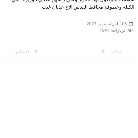
الكيلة وعطوفة محافظ القدس الاخ عدنان غيث .
03 أيلول/سبتمبر 2023
الزيارات: 1941
المقال التالي: بلدية ابوديس تستقبل مدير الدفاع المدني
المقال السابق: نا
التالي
السابق
تواصل معنا عبر صفحات التواصل
الاجتماعي